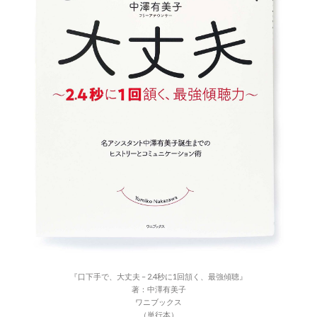
『口下手で、大丈夫 – 2.4秒に1回頷く、最強傾聴』
著：中澤有美子
ワニブックス
（単行本）