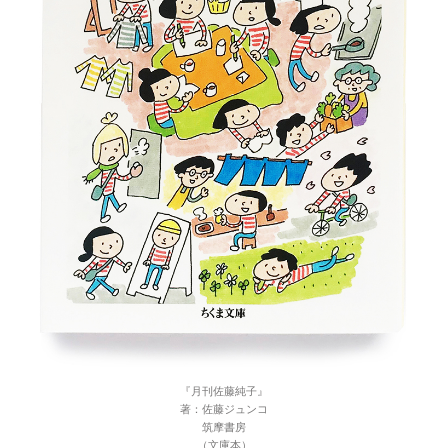
『月刊佐藤純子』
著：佐藤ジュンコ
筑摩書房
（文庫本）