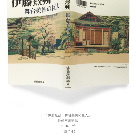
『伊藤熹朔 舞台美術の巨人』
俳優座劇場 編
NHK出版
（単行本)