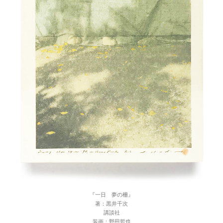
『一日 夢の柵』
著：黒井千次
講談社
装画：野田哲也